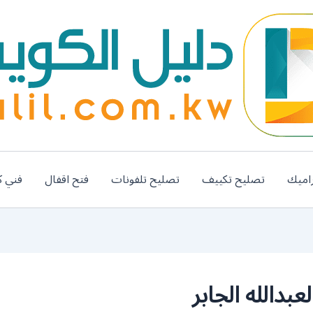
اميك
تصليح تكييف
تصليح تلفونات
فتح اقفال
فني ك
بدالله الجابر