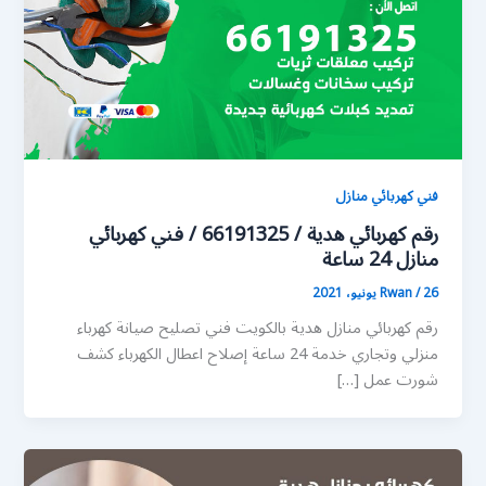
فني كهربائي منازل
رقم كهربائي هدية / 66191325 / فني كهربائي
منازل 24 ساعة
26 يونيو، 2021
/
Rwan
رقم كهربائي منازل هدية بالكويت فني تصليح صيانة كهرباء
منزلي وتجاري خدمة 24 ساعة إصلاح اعطال الكهرباء كشف
شورت عمل […]