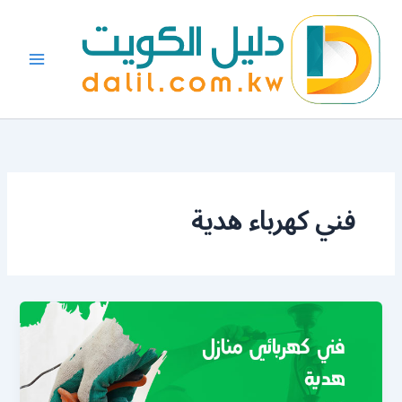
خطي
لى
لمحتوى
فني كهرباء هدية