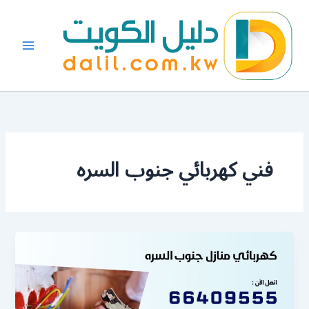
خطي
لى
لمحتوى
فني كهربائي جنوب السره