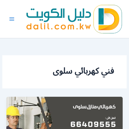
خطي
لى
لمحتوى
فني كهربائي سلوى