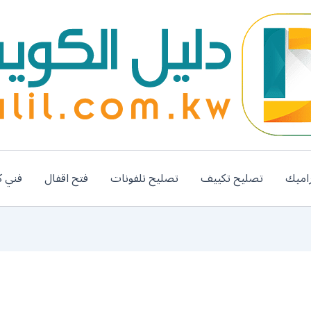
اميك
تصليح تكييف
تصليح تلفونات
فتح اقفال
فني ك