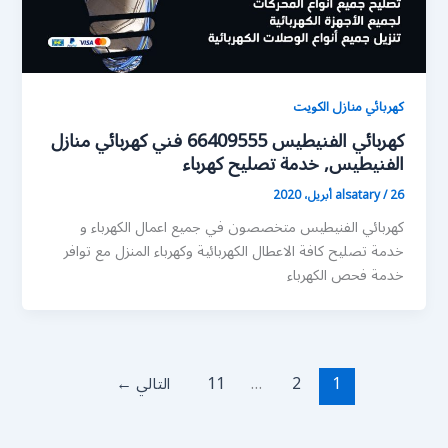
كهربائي منازل الكويت
كهربائي الفنيطيس 66409555 فني كهربائي منازل
الفنيطيس, خدمة تصليح كهرباء
26 أبريل، 2020
/
alsatary
كهربائي الفنيطيس متخصصون في جميع اعمال الكهرباء و
خدمة تصليح كافة الاعطال الكهربائية وكهرباء المنزل مع توافر
خدمة فحص الكهرباء
1
2
…
11
التالي
←