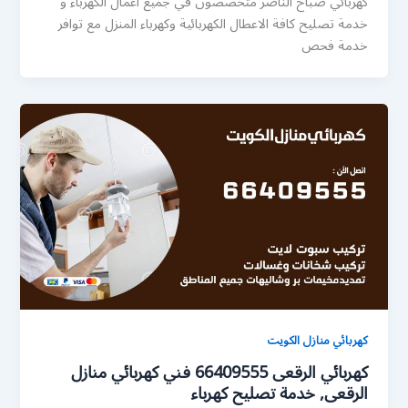
كهربائي صباح الناصر متخصصون في جميع اعمال الكهرباء و
خدمة تصليح كافة الاعطال الكهربائية وكهرباء المنزل مع توافر
خدمة فحص
كهربائي منازل الكويت
كهربائي الرقعى 66409555 فني كهربائي منازل
الرقعى, خدمة تصليح كهرباء