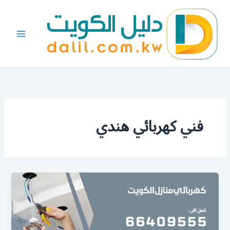
خطي
لى
لمحتوى
فني كهربائي هندي