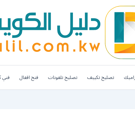
اميك
تصليح تكييف
تصليح تلفونات
فتح اقفال
فني ك