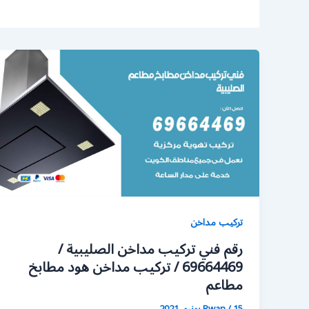
تركيب مداخن
رقم فني تركيب مداخن الصليبية /
69664469 / تركيب مداخن هود مطابخ
مطاعم
15 يونيو، 2021
/
Rwan