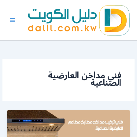
خطي
لى
لمحتوى
فني مداخن العارضية
الصناعية