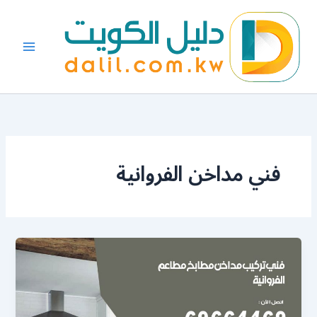
خطي
لى
لمحتوى
فني مداخن الفروانية