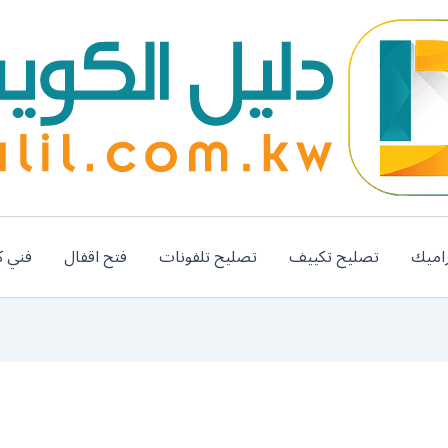
اميك
تصليح تكييف
تصليح تلفونات
فتح اقفال
فني ك