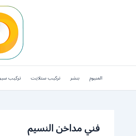
خطي
لى
لمحتوى
المنيوم
بنشر
تركيب ستلايت
تركيب سير
فني مداخن النسيم