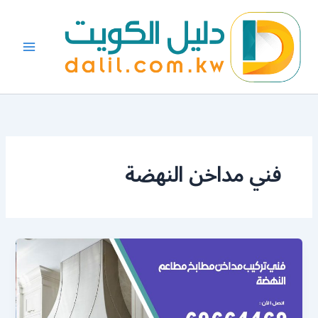
خطي
لى
لمحتوى
فني مداخن النهضة