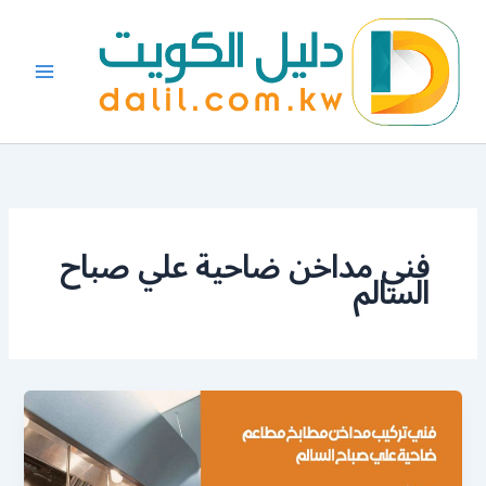
خطي
لى
لمحتوى
فني مداخن ضاحية علي صباح
السالم