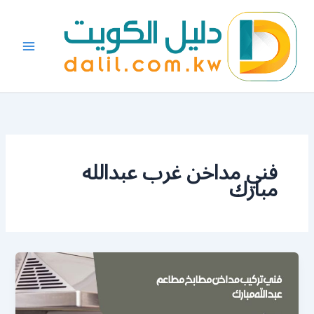
خطي
لى
لمحتوى
فني مداخن غرب عبدالله
مبارك