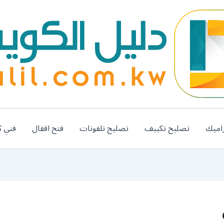
اميك
تصليح تكييف
تصليح تلفونات
فتح اقفال
فني ك