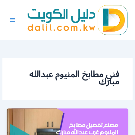
خطي
لى
لمحتوى
فني مطابخ المنيوم عبدالله
مبارك