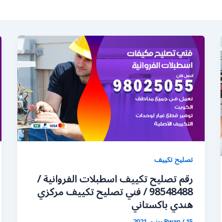
تصليح تكييف
رقم تصليح تكييف اسطبلات الفروانية /
98548488 / فني تصليح تكييف مركزي
هندي باكستاني
15 يونيو، 2021
/
Rwan