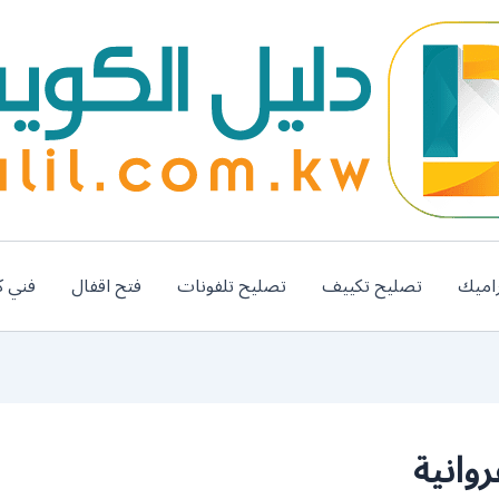
اميك
تصليح تكييف
تصليح تلفونات
فتح اقفال
فني ك
وانية