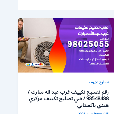
تصليح تكييف
رقم تصليح تكييف غرب عبدالله مبارك /
98548488 / فني تصليح تكييف مركزي
هندي باكستاني
15 يونيو، 2021
/
Rwan