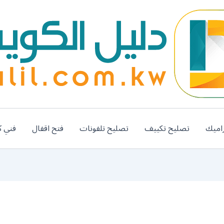
اميك
تصليح تكييف
تصليح تلفونات
فتح اقفال
فني ك