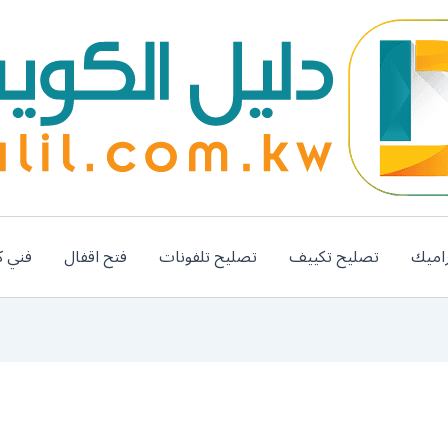
اميك
تصليح تكييف
تصليح تلفونات
فتح اقفال
فني ك