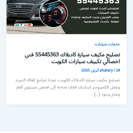
خدمات سيارات
تصليح مكيف سيارة كاديلاك 55445363 فني
اخصائي تكييف سيارات الكويت
29 أبريل، 2020
/
alsatary
تصليح مكيف سيارة كاديلاك الكويت عندنا تتراجع كفائة التبريد
وعمل الكمبروسر لسارتك فانك بحاجة الى فحص مستوى الغاز
وعدم وجود […]