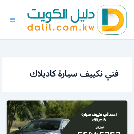
خطي
لى
لمحتوى
فني نكييف سيارة كاديلاك