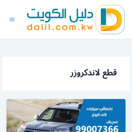
خطي
لى
لمحتوى
قطع لاندكروزر