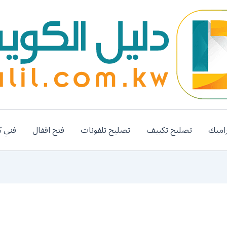
اميك
تصليح تكييف
تصليح تلفونات
فتح اقفال
فني ك