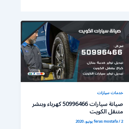
خدمات سيارات
صيانة سيارات 50996466 كهرباء وبنشر
متنقل الكويت
2 يونيو، 2020
/
feras mostafa