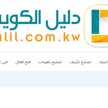
اميك
تصليح تكييف
تصليح تلفونات
فتح اقفال
فني ك