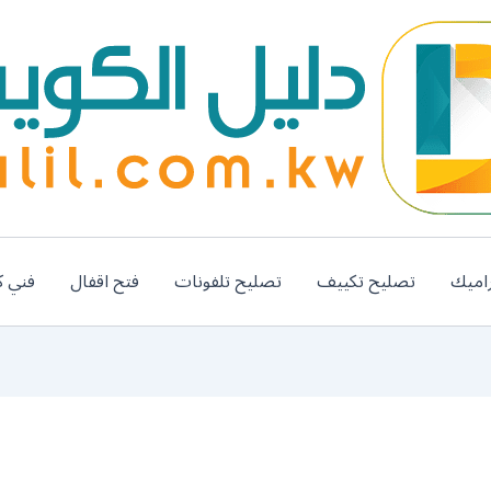
اميك
تصليح تكييف
تصليح تلفونات
فتح اقفال
فني ك