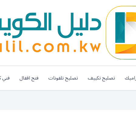
اميك
تصليح تكييف
تصليح تلفونات
فتح اقفال
فني ك