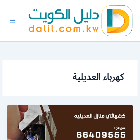
خطي
لى
لمحتوى
كهرباء العديلية