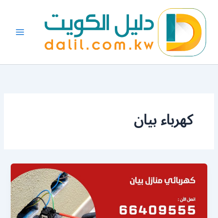
خطي
لى
لمحتوى
كهرباء بيان