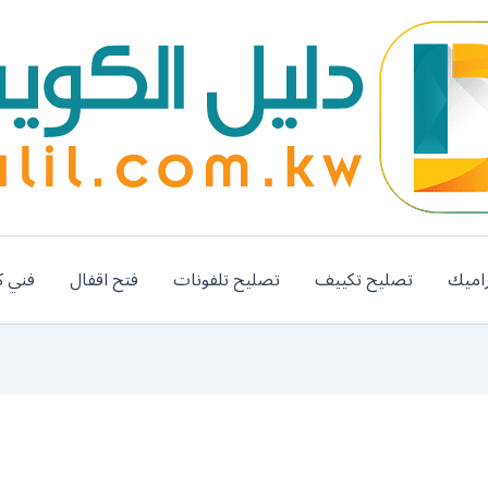
اميك
تصليح تكييف
تصليح تلفونات
فتح اقفال
فني ك