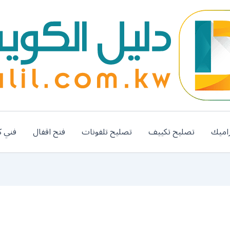
اميك
تصليح تكييف
تصليح تلفونات
فتح اقفال
فني ك