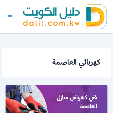
خطي
لى
لمحتوى
كهربائي العاصمة