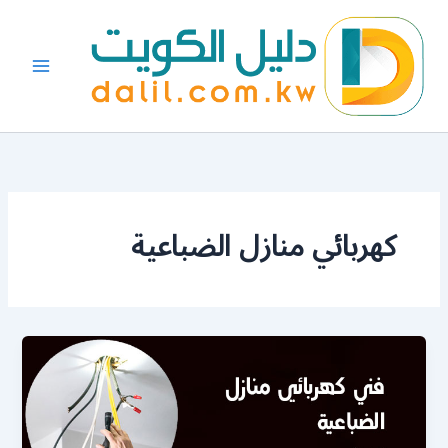
خطي
لى
لمحتوى
كهربائي منازل الضباعية