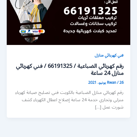
فني كهربائي منازل
رقم كهربائي الضباعية / 66191325 / فني كهربائي
منازل 24 ساعة
26 يونيو، 2021
/
Rwan
رقم كهربائي منازل الضباعية بالكويت فني تصليح صيانة كهرباء
منزلي وتجاري خدمة 24 ساعة إصلاح اعطال الكهرباء كشف
شورت عمل […]