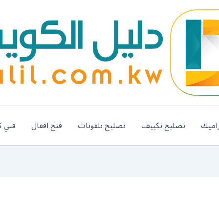
اميك
تصليح تكييف
تصليح تلفونات
فتح اقفال
فني ك