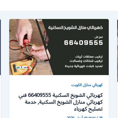
كهربائي منازل الكويت
كهربائي الشويخ السكنية 66409555 فني
كهربائي منازل الشويخ السكنية, خدمة
تصليح كهرباء
26 أبريل، 2020
/
alsatary