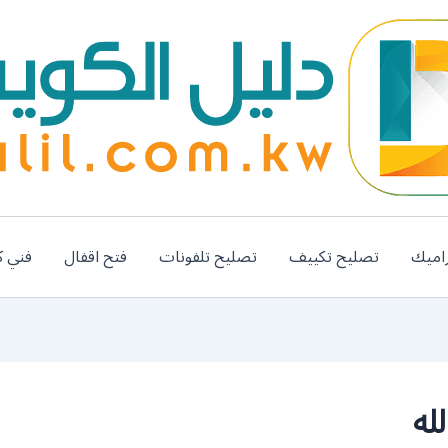
اميك
تصليح تكييف
تصليح تلفونات
فتح اقفال
فني ك
له