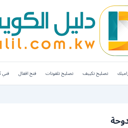
اميك
تصليح تكييف
تصليح تلفونات
فتح اقفال
فني ك
دوحة