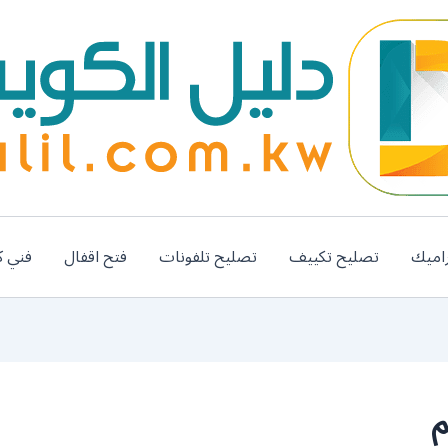
اميك
تصليح تكييف
تصليح تلفونات
فتح اقفال
فني ك
م