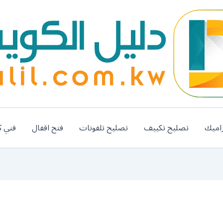
اميك
تصليح تكييف
تصليح تلفونات
فتح اقفال
فني ك