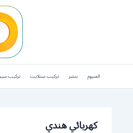
خطي
لى
لمحتوى
المنيوم
بنشر
تركيب ستلايت
تركيب سير
كهربائي هندي