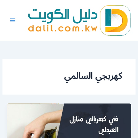
خطي
لى
لمحتوى
كهربجي السالمي