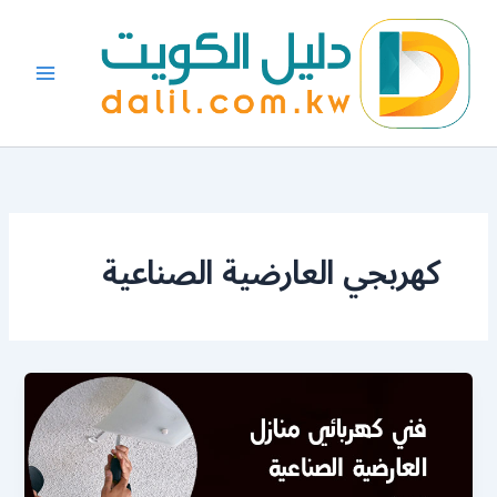
خطي
لى
لمحتوى
كهربجي العارضية الصناعية