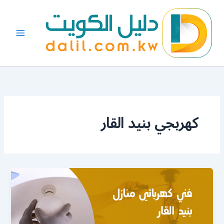
خطي
لى
لمحتوى
كهربجي بنيد القار