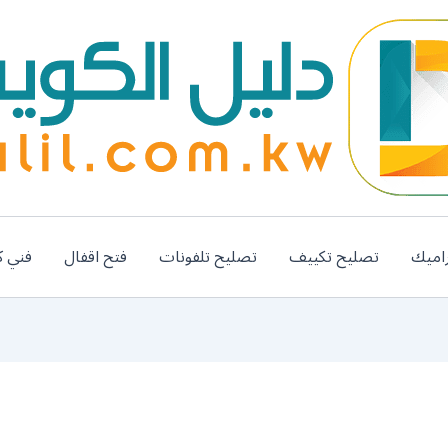
اميك
تصليح تكييف
تصليح تلفونات
فتح اقفال
فني ك