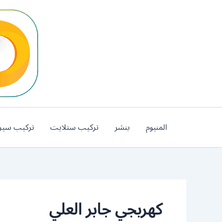
خطي
لى
لمحتوى
المنيوم
بنشر
تركيب ستلايت
تركيب سير
كهربجي جابر العلي