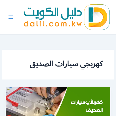
خطي
لى
لمحتوى
كهربجي سيارات الصديق