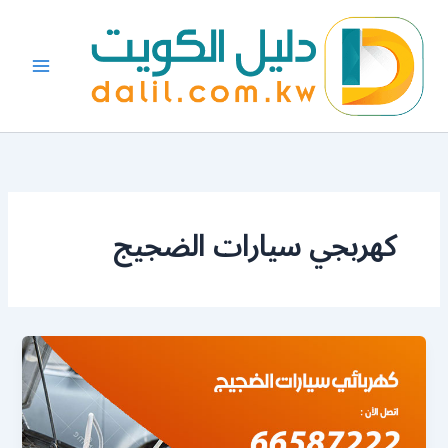
خطي
لى
لمحتوى
كهربجي سيارات الضجيج