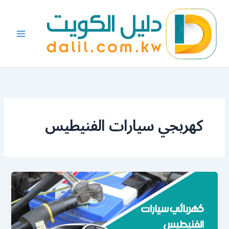
خطي
لى
لمحتوى
كهربجي سيارات الفنيطيس