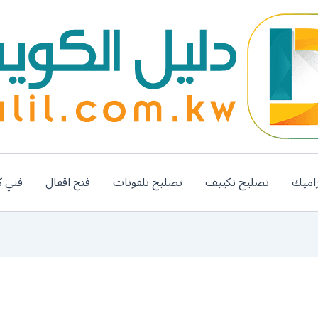
اميك
تصليح تكييف
تصليح تلفونات
فتح اقفال
فني ك