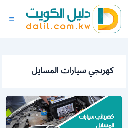
خطي
لى
لمحتوى
كهربجي سيارات المسايل