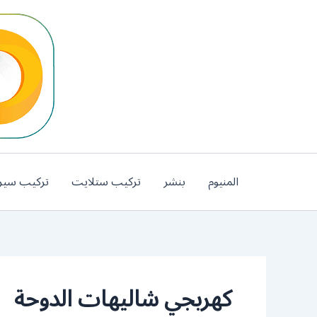
خطي
لى
لمحتوى
المنيوم
بنشر
تركيب ستلايت
تركيب سير
كهربجي شاليهات الدوحة