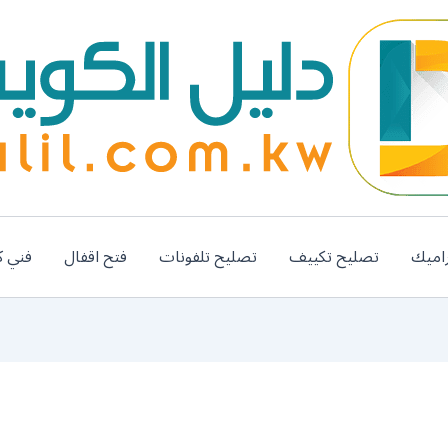
اميك
تصليح تكييف
تصليح تلفونات
فتح اقفال
فني ك