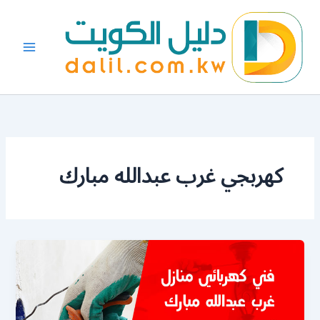
خطي
لى
لمحتوى
كهربجي غرب عبدالله مبارك