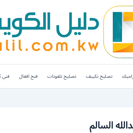
اميك
تصليح تكييف
تصليح تلفونات
فتح اقفال
فني ك
لله السالم