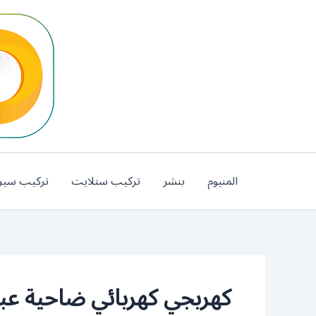
خطي
لى
لمحتوى
المنيوم
بنشر
تركيب ستلايت
تركيب سير
كهربجي كهربائي ضاحية عبدا