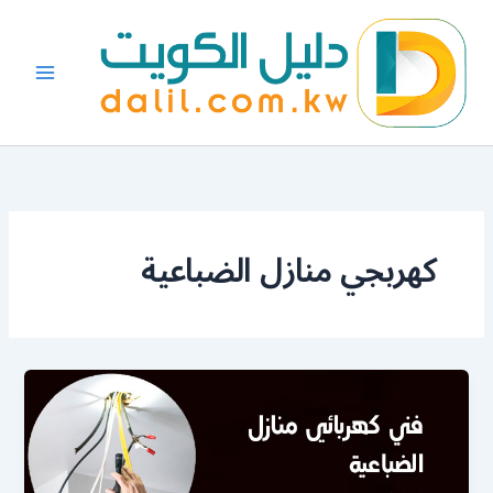
خطي
لى
لمحتوى
كهربجي منازل الضباعية