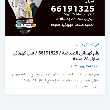
فني كهربائي منازل
رقم كهربائي الضباعية / 66191325 / فني كهربائي
منازل 24 ساعة
26 يونيو، 2021
/
Rwan
رقم كهربائي منازل الضباعية بالكويت فني تصليح صيانة كهرباء
منزلي وتجاري خدمة 24 ساعة إصلاح اعطال الكهرباء كشف
شورت عمل […]