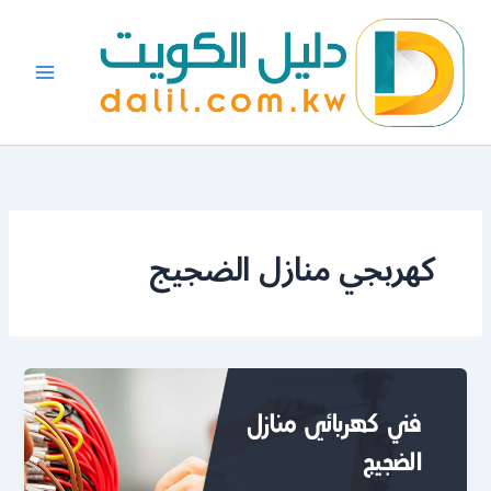
خطي
لى
لمحتوى
كهربجي منازل الضجيج