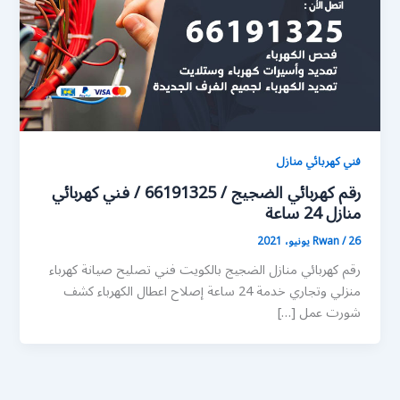
فني كهربائي منازل
رقم كهربائي الضجيج / 66191325 / فني كهربائي
منازل 24 ساعة
26 يونيو، 2021
/
Rwan
رقم كهربائي منازل الضجيج بالكويت فني تصليح صيانة كهرباء
منزلي وتجاري خدمة 24 ساعة إصلاح اعطال الكهرباء كشف
شورت عمل […]